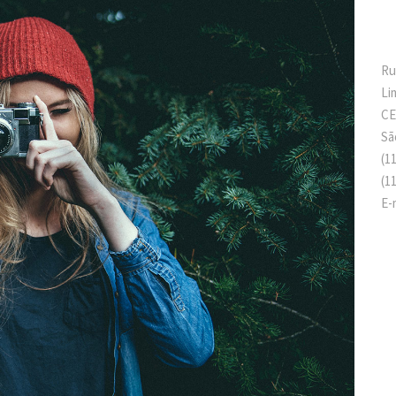
Ru
Li
CE
Sã
(1
(1
E-