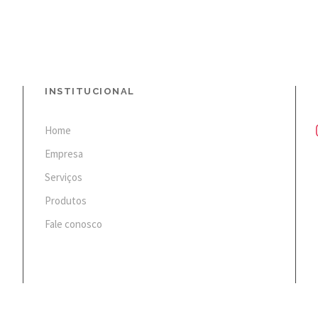
INSTITUCIONAL
i
Home
n
Empresa
s
Serviços
t
a
Produtos
g
Fale conosco
r
a
m