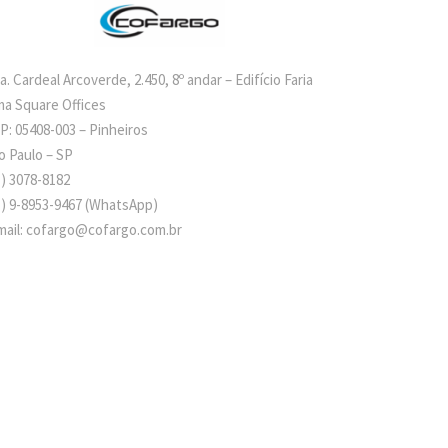
a. Cardeal Arcoverde, 2.450, 8º andar – Edifício Faria
ma Square Offices
P: 05408-003 – Pinheiros
o Paulo – SP
1) 3078-8182
1)
9-8953-9467
(WhatsApp)
mail: cofargo@cofargo.com.br