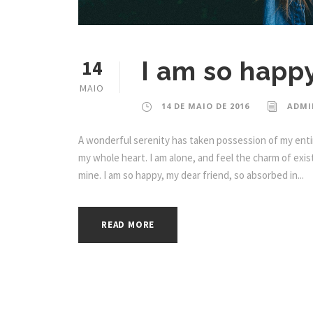
14
I am so happy
MAIO
14 DE MAIO DE 2016
ADMI
A wonderful serenity has taken possession of my entir
my whole heart. I am alone, and feel the charm of exist
mine. I am so happy, my dear friend, so absorbed in...
READ MORE