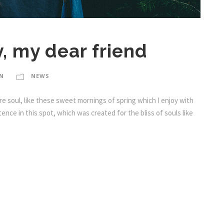
, my dear friend
N
NEWS
e soul, like these sweet mornings of spring which I enjoy with
ence in this spot, which was created for the bliss of souls like